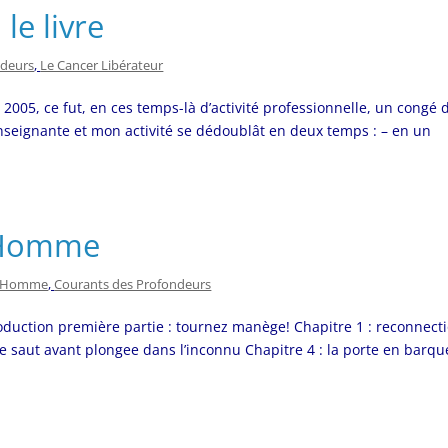
le livre
ndeurs
,
Le Cancer Libérateur
n 2005, ce fut, en ces temps-là d’activité professionnelle, un congé 
nseignante et mon activité se dédoublât en deux temps : – en un
l’Homme
 l'Homme
,
Courants des Profondeurs
ction première partie : tournez manège! Chapitre 1 : reconnect
ple saut avant plongee dans l’inconnu Chapitre 4 : la porte en barqu