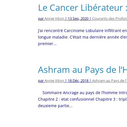
Le Cancer Libérateur : 
par
Annie Viton
|
13 Sep, 2020
|
Courants des Profo
J’ai rencontré Carcinome Lobulaire Infiltrant e
longue maladie. C’était ma dernière année d’e
premier...
Ashram au Pays de 
par
Annie Viton
|
18 Déc, 2018
|
Ashram au Pays de
Sommaire Ancrage au pays de l’homme Introdu
Chapitre 2 : etat confusionnel Chapitre 3 : tri
deuxieme partie...