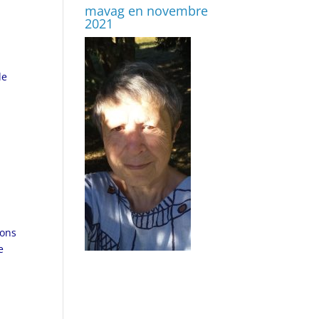
mavag en novembre
2021
de
ions
e