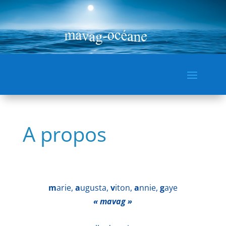
A propos
m
arie,
a
ugusta,
v
iton,
a
nnie,
g
aye
« mavag »