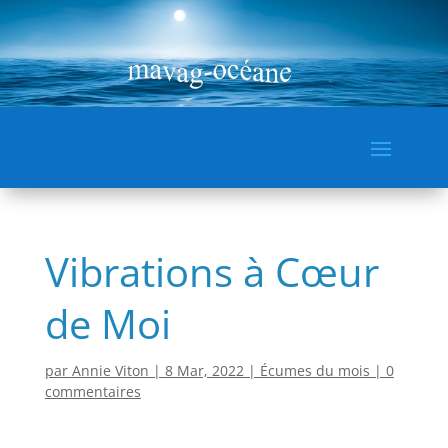
Vibrations à Cœur
de Moi
par
Annie Viton
|
8 Mar, 2022
|
Écumes du mois
|
0
commentaires