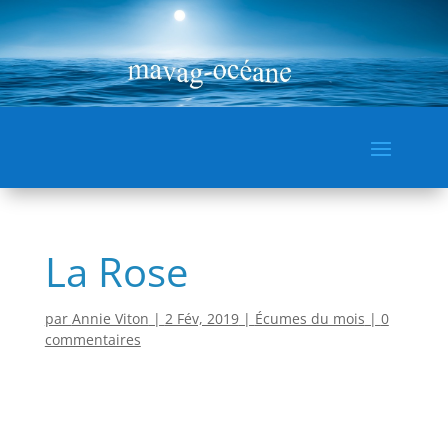
La Rose
par
Annie Viton
|
2 Fév, 2019
|
Écumes du mois
|
0
commentaires