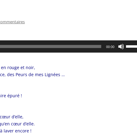
commentaires
Utilis
00:00
les
flèch
haut/
 en rouge et noir,
pour
nce, des Peurs de mes Lignées …
augm
ou
dimin
ire épuré !
le
volum
cœur d’elle,
u’en cœur d’elle.
à laver encore !