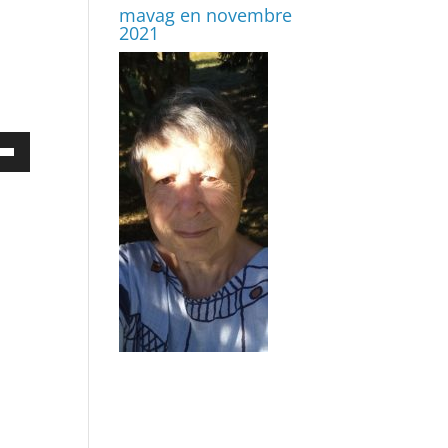
mavag en novembre
2021
ez
es
bas
enter
uer
e.