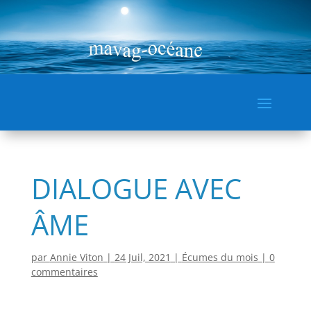
DIALOGUE AVEC
ÂME
par
Annie Viton
|
24 Juil, 2021
|
Écumes du mois
|
0
commentaires