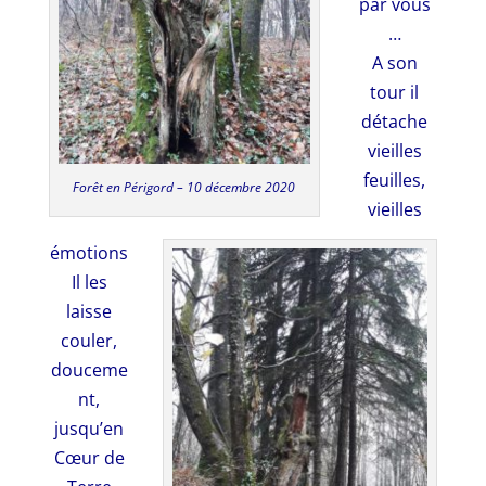
par vous
…
A son
tour il
détache
vieilles
feuilles,
Forêt en Périgord – 10 décembre 2020
vieilles
émotions
Il les
laisse
couler,
douceme
nt,
jusqu’en
Cœur de