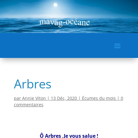
Arbres
par
Annie Viton
|
13 Déc, 2020
|
Écumes du mois
|
0
commentaires
Ô Arbres ,Je vous salue !