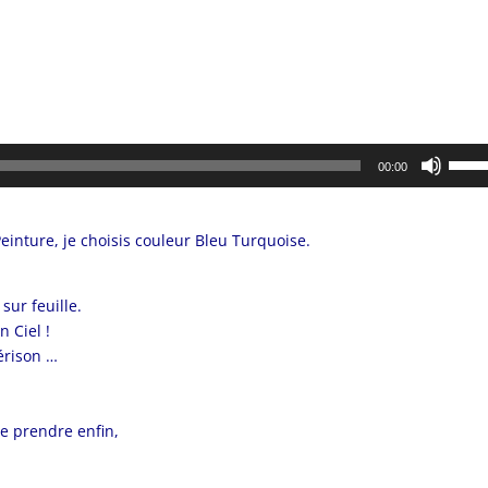
Utilis
00:00
les
flèch
haut/
einture, je choisis couleur Bleu Turquoise.
pour
augm
sur feuille.
ou
 Ciel !
dimin
érison …
le
volum
de prendre enfin,