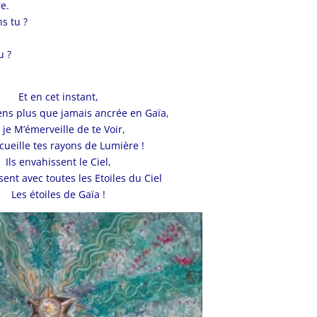
re.
ns tu ?
u ?
Et en cet instant,
ens plus que jamais ancrée en Gaïa,
 je M’émerveille de te Voir,
ccueille tes rayons de Lumière !
Ils envahissent le Ciel,
sent avec toutes les Etoiles du Ciel
Les étoiles de Gaïa !