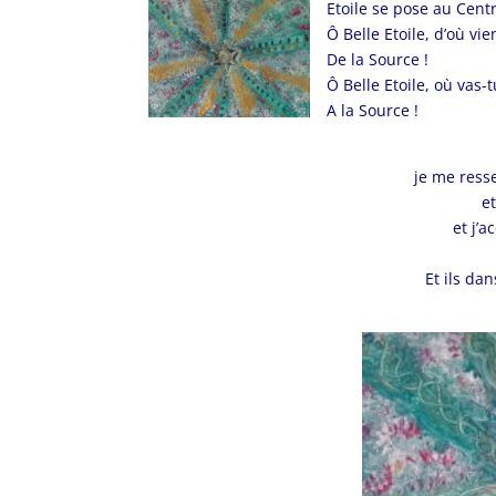
Etoile se pose au Cent
Ô Belle Etoile, d’où vie
De la Source !
Ô Belle Etoile, où vas-t
A la Source !
je me ress
et
et j’a
Et ils dan