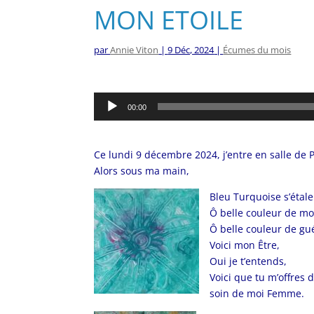
MON ETOILE
par
Annie Viton
|
9 Déc, 2024
|
Écumes du mois
Lecteur
00:00
audio
Ce lundi 9 décembre 2024, j’entre en salle de P
Alors sous ma main,
Bleu Turquoise s’étale 
Ô belle couleur de mon
Ô belle couleur de gu
Voici mon Être,
Oui je t’entends,
Voici que tu m’offres 
soin de moi Femme.