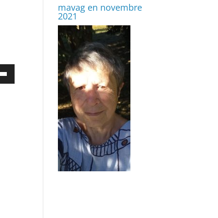
mavag en novembre
2021
ez
es
bas
enter
uer
e.